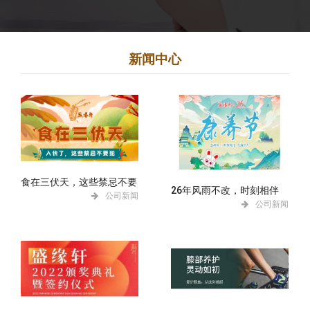
新闻中心
食在三伏天，这些禁忌不要
26年风雨不改，时刻相伴
公司新闻
公司新闻